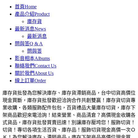
首頁
Home
產品介紹
Product
庫存貨
最新消息
News
最新消息
問與答
Q & A
問與答
影音相本
Albums
聯絡我們
Contact Us
關於我們
About Us
線上訂單
Order
庫存貨批發為您解決庫存、庫存貨滯銷商品，台中切貨高價位
現金買斷，庫存貨批發歡迎洽詢合作共創雙贏！庫存貨切貨專
業收購‧各類服飾配件包包，百貨禮品大量庫存切貨，庫存下
架商品歡迎來電洽詢！結束營業、商品清倉？高價現金收購各
式貨品，庫存貨批發買賣迅速！別讓庫存壓垮您！服飾切貨！
切貨！專切各項生活百貨、庫存品！服飾切貨現金高價一次Ｏ
Ｋ！為您解決庫存、滯銷商品，庫存下架商品高價位現金買