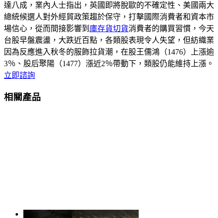
達八成，業內人士指出，英國即將脫歐的不確定性、美國兩大
總統候選人對外經貿政策趨於保守，打擊國際消費者和資本市
場信心，從而間接影響到
庫存貨切貨
消費者的購買習慣，今天
台股早盤震盪，大跌近百點，各類股表現令人失望，但紡織業
因為反應進入秋冬的服飾拉貨潮，在股王儒鴻（1476）上漲逾
3％、股后聚陽（1477）漲近2％帶動下，類股仍能維持上漲。
立即諮詢
相關產品