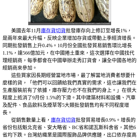
美國去年11月
庫存貨切貨
批發庫存向上修訂至增長1%，
是兩年來最大升幅，反映企業增加存貨或帶動上季經濟增長。
同期批發銷售上升0.4%。10月份全國批發貿易銷售環比增長
1.1%，達566億加元，在中國捲土重來，這次選擇在中國找代
理經銷商，每季都會在中國舉辦走秀訂貨會，讓全中國各地的
經銷商來參加。
這些買家因長期經營當地市場，最了解當地消費者想要什
麼樣的貨，「他們可以回饋給我們真實的需求，這也讓我們在
生產服裝前有了依據，庫存壓力也不在我們的身上。」在很大
程度上抵消了9月份 1.5%的下滑。其中建築材料和設備、汽車
及配件、食品飲料及煙草等5大類批發銷售均有不同程度增
長。
從銷售數量上看，
庫存貨切貨
批發貿易增長0.9%。增長的
省份包括魁北克省、安大略省、BC省和諾瓦斯科舍省，其他6
省均下跌。台灣紡織業是國際服飾品牌供應鏈，出口依存度高